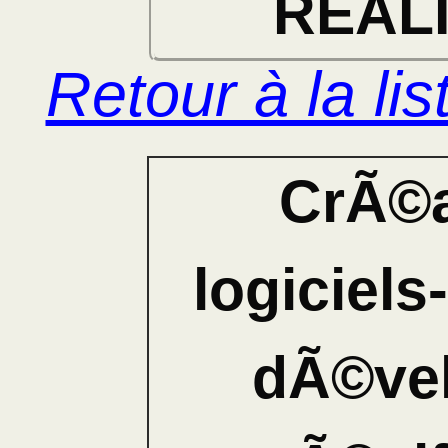
RÉAL
Retour à la li
CrÃ©a
logiciel
dÃ©ve