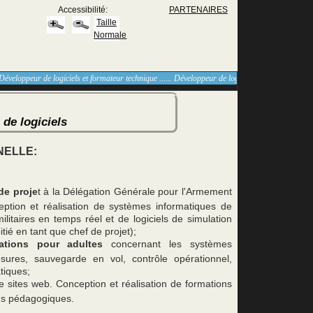
Accessibilité:
PARTENAIRES
Taille
Normale
éveloppeur de logiciels et formateur technique ...... Développeur de logiciels et formateur techni
de logiciels
NELLE:
de proje
t à la Délégation Générale pour l'Armement
eption et réalisation de systèmes informatiques de
itaires en temps réel et de logiciels de simulation
itié en tant que chef de projet);
ations pour adultes
concernant les systèmes
sures, sauvegarde en vol, contrôle opérationnel,
tiques;
 sites web. Conception et réalisation de formations
ons pédagogiques.