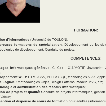
FORMATION:
rise d'Informatique
(Université de TOULON);
reuses formations de spécialisation
: Développement de logiciel
odologies de développement, Conduite de projets.
COMPETENCES:
ages informatiques généraux:
C, C++ , X11/MOTIF, Javascript, 
;
eloppement WEB:
HTML/CSS, PHP/MYSQL, technologies AJAX, Applet
e Logiciel:
méthodologies Objet, Design Patterns, modèle MVC, etc;
nologie et administration des réseaux informatiques
;
ion de projets et qualité:
Conduite de projets informatiques, gestion
 Valeur;
organisateurs de spectacles
Site de vente en ligne
eption et dispense de cours de formation
pour adultes (informatiqu