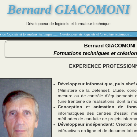
Bernard GIACOMONI
Développeur de logiciels et formateur technique
e logiciels et formateur technique ...... Développeur de logiciels et formateur technique ...... D
Bernard GIACOMONI
Formations techniques et création 
EXPERIENCE PROFESSION
Développeur informatique, puis chef 
(Ministère de la Défense): Etude, conc
mesure ou de contrôle d'équipements mil
(une trentaine de réalisations, dont la mo
Conception et animation de form
informatiques des centres d'essai: me
méthodes de conduite de projets informa
Développeur indépendant:
Création de
intéractives en ligne et de documentati