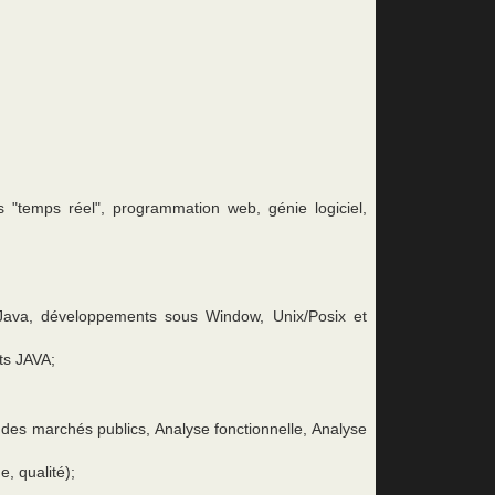
s "temps réel", programmation web, génie logiciel,
Java, développements sous Window, Unix/Posix et
s JAVA;
 des marchés publics, Analyse fonctionnelle, Analyse
Site pour microentrepreneur
e, qualité);